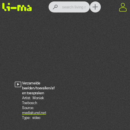
Verzamelde
beelden/toevallen/af-
en toespraken
Artist:
Moniek
Toebosch
Source:
mediakunst.net
Type:
video